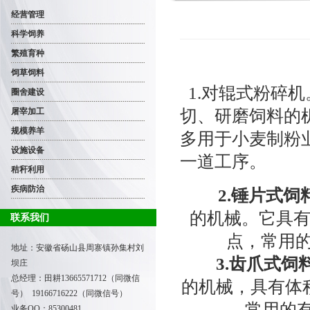
经营管理
科学饲养
繁殖育种
饲草饲料
1.对辊式粉碎
圈舍建设
切、研磨饲料的
屠宰加工
规模养羊
多用于小麦制粉
设施设备
一道工序。
秸秆利用
疾病防治
2.锤片式饲
的机械。它具
联系我们
点，常用的有
地址：安徽省砀山县周寨镇孙集村刘
3.齿爪式饲
坝庄
总经理：田耕
13665571712（同微信
的机械，具有体
号） 19166716222（同微信号）
常用的有F
业务QQ：85300481