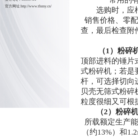
官方网址:
http://www.tfnmy.cn/
选购时，应根
销售价格、零
查，最后检查附
（1）粉碎机
顶部进料的锤片
式粉碎机；若是
杆，可选择切向
贝壳无筛式粉碎
粒度很细又可根
（2）粉碎机的
所载额定生产
（约13%）和1