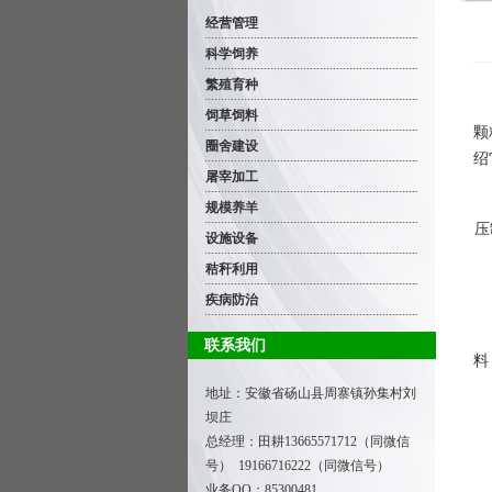
经营管理
科学饲养
繁殖育种
饲草饲料
颗
圈舍建设
绍
屠宰加工
1
规模养羊
压
设施设备
秸秆利用
疾病防治
联系我们
料
地址：安徽省砀山县周寨镇孙集村刘
坝庄
总经理：田耕
13665571712（同微信
号） 19166716222（同微信号）
业务QQ：85300481