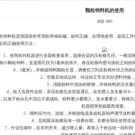
颗粒饲料机的使用
浏览 5083
粒饲料机是我国农村常用的养殖机械。如何正确、合理地使用，提高工作
它的正确使用方法：
．使用前对机器进行全面检查保养，选择合适的压粒模孔径。一般压制
制小颗粒饲料，宜选用孔径为1毫米的筛片。将压粒模内壁与滚轮之间的间隙
0．5毫米)，并根据饲料颗粒长度，调整切刀到压粒模外径之间
2．空载启动试运转，待运转正常后关好进料挡板，
3．清除粉料中混杂的硬物，并将粉料的含水量控制
4．投入负荷作业前，若压粒模孔全部是通孔，应先喂人含水量30％—
，以免干粉从孔中流出不易成粒。粉料要少量喂入，送水量要少，将模孔
机器因突然超载而堵塞。
5．喂料应均匀、连续，并根据电流表或机器响声调节送料量
6．启用新压粒模应有一段磨合期。在磨合期应使用含油
7．作业结束时，应关闭开关，减少喂人量。再加入干粉运转一段时间，