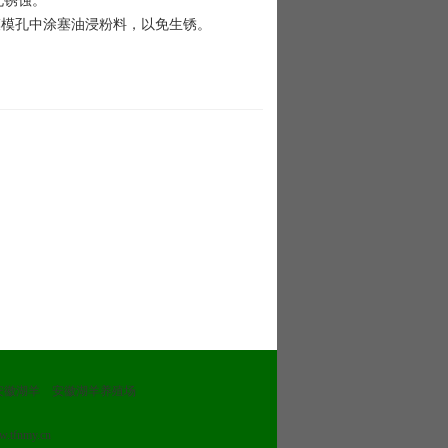
孔锈蚀。
模孔中涂塞油浸粉料，以免生锈。
安徽湖羊
安徽湖羊养殖场
.tfnmy.cn