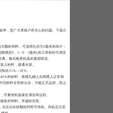
效率，是广大养殖户所关心的问题。下面介
大颗粒饲料，可选用孔径为3毫米的筛片；
调至0．1—0．3毫米(加工草粉时可调至
的距离。最后检查机器的紧固情况。
装入粉料，接通水源。
在15％—20％。
40％的粉料，将模孔糊上后再喂入正常饲
中旧粉料全部挤出后，方能正式运转，防止
，尽量使机器接近满负荷运转。
脂多的饲料，并减轻负荷。
当压出松软颗粒时即可停机。停机后注意