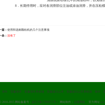
清除残留在模孔中的潮湿粉料，以免模
8．长期停用时，应对各润滑部位注油或涂油润滑，并在压粒模
一篇：
使用和选购颗粒机的几个注意事项
一条：
没有了
湖羊
安徽湖羊
安徽湖羊养殖场
安徽波尔山羊
安徽波尔山羊养殖场
湖羊
ht© 2010-2015 网站备案号：
皖ICP备17006671号-1
网站制作：
企隆网络
官方网址:
www